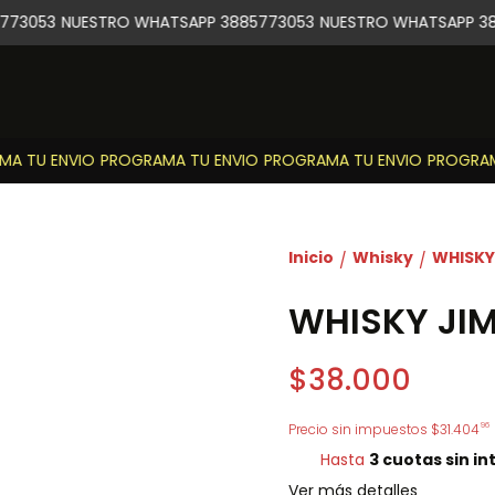
73053
NUESTRO WHATSAPP 3885773053
NUESTRO WHATSAPP 388
 TU ENVIO
PROGRAMA TU ENVIO
PROGRAMA TU ENVIO
PROGRAMA
Inicio
Whisky
WHISKY
/
/
WHISKY JI
$38.000
96
Precio sin impuestos
$31.404
Hasta
3 cuotas sin in
Ver más detalles