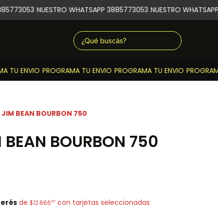
5773053
NUESTRO WHATSAPP 3885773053
NUESTRO WHATSAPP 
 TU ENVIO
PROGRAMA TU ENVIO
PROGRAMA TU ENVIO
PROGRAMA 
 JIM BEAN BOURBON 750
M BEAN BOURBON 750
terés
de
con tarjetas seleccionadas
67
$12.666