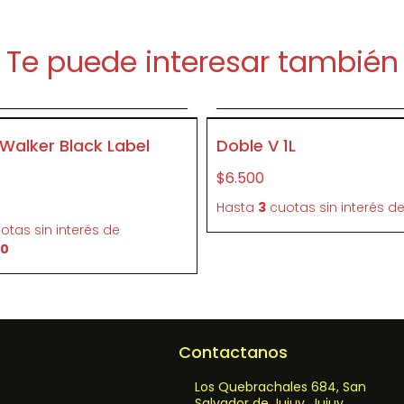
Te puede interesar también
Agregar al carrito
Agregar al carrit
P375
Walker Black Label
Doble V 1L
$6.500
Hasta
3
cuotas sin interés
d
otas sin interés
de
00
Contactanos
Los Quebrachales 684, San
Salvador de Jujuy, Jujuy,