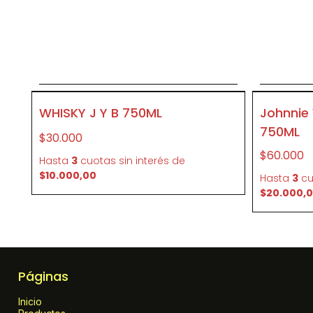
Agregar al carrito
P382
P186
WHISKY J Y B 750ML
Johnnie 
750ML
$30.000
$60.000
Hasta
3
cuotas sin interés
de
$10.000,00
Hasta
3
cu
$20.000,
Páginas
Inicio