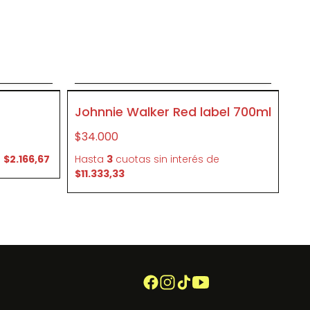
o
Agregar al carrito
P175
Johnnie Walker Red label 700ml
$34.000
e
$2.166,67
Hasta
3
cuotas sin interés
de
$11.333,33