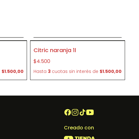
o
Agregar al carrito
P416
Citric naranja 1l
$4.500
e
$1.500,00
Hasta
3
cuotas sin interés
de
$1.500,00
Creado con