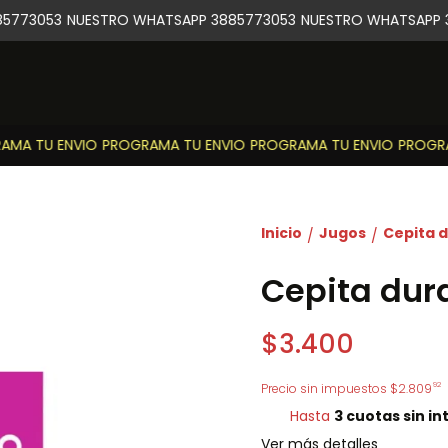
5773053
NUESTRO WHATSAPP 3885773053
NUESTRO WHATSAPP 3
MA TU ENVIO
PROGRAMA TU ENVIO
PROGRAMA TU ENVIO
PROGRAM
Inicio
Jugos
Cepita d
/
/
Cepita dura
$3.400
92
Precio sin impuestos
$2.809
Hasta
3 cuotas sin in
Ver más detalles