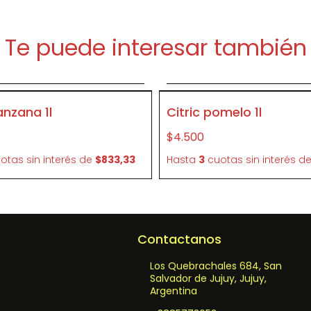
Te puede interesar también
Agregar al carrito
Agregar al carrit
P417
nzana 1l
Citric pomelo 1l
$4.500
otas sin interés
de
$833,33
Hasta
3
cuotas sin interés
d
Contactanos
Los Quebrachales 684, San
Salvador de Jujuy, Jujuy,
Argentina