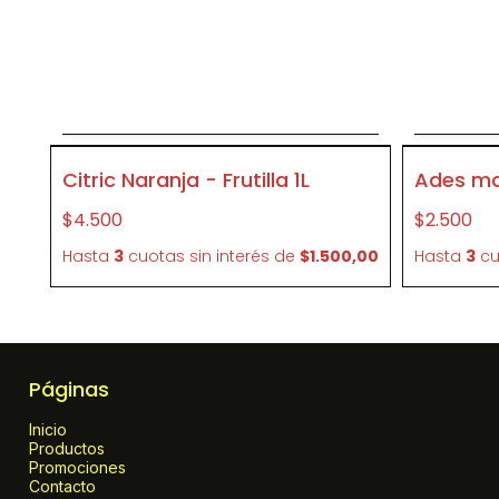
Agregar al carrito
P419
P95696
Citric Naranja - Frutilla 1L
Ades ma
$4.500
$2.500
Hasta
3
cuotas sin interés
de
$1.500,00
Hasta
3
cu
Páginas
Inicio
Productos
Promociones
Contacto