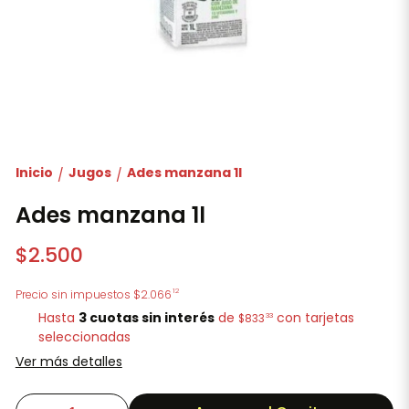
Inicio
Jugos
Ades manzana 1l
/
/
Ades manzana 1l
$2.500
12
Precio sin impuestos
$2.066
Hasta
3 cuotas sin interés
de
con tarjetas
33
$833
seleccionadas
Ver más detalles