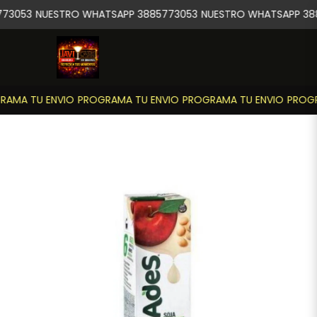
73053
NUESTRO WHATSAPP 3885773053
NUESTRO WHATSAPP 388
AMA TU ENVIO
PROGRAMA TU ENVIO
PROGRAMA TU ENVIO
PROGR