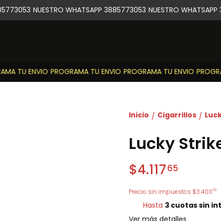
5773053
NUESTRO WHATSAPP 3885773053
NUESTRO WHATSAPP 3
MA TU ENVIO
PROGRAMA TU ENVIO
PROGRAMA TU ENVIO
PROGRAM
Inicio
Cigarrillos
Luck
/
/
Lucky Strik
$4.117
65
02
Precio sin impuestos
$3.403
Hasta
3 cuotas sin in
Ver más detalles