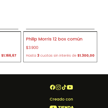
o
Agregar al carrito
P159
Philip Morris 12 box común
$3.900
e
$1.166,67
Hasta
3
cuotas sin interés
de
$1.300,00
Creado con