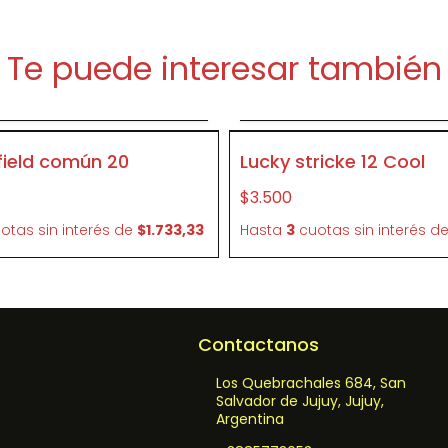
Te puede interesar también
Agregar al carrito
Agregar al carrit
P168
field común 20
Lucky stricke 12 Cool
$3.500
otas sin interés
de
$1.733,33
Hasta
3
cuotas sin interés
d
Contactanos
Los Quebrachales 684, San
Salvador de Jujuy, Jujuy,
Argentina