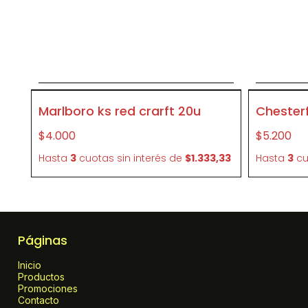
Agregar al carrito
P351
P163
Marlboro ks red crarft 20u
Chester
$4.000
$5.200
Hasta
3
cuotas sin interés
de
$1.333,33
Hasta
3
cu
Páginas
Inicio
Productos
Promociones
Contacto