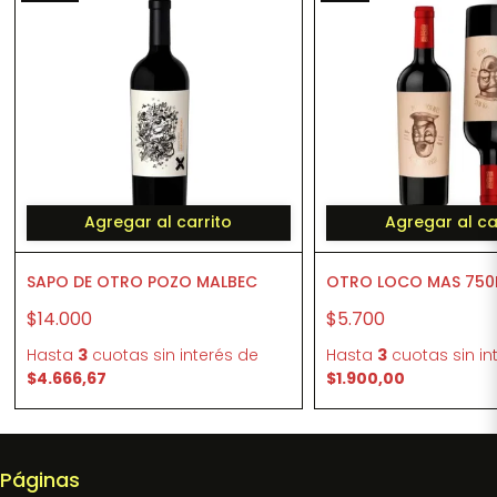
Agregar al carrito
Agregar al ca
SAPO DE OTRO POZO MALBEC
OTRO LOCO MAS 750
$14.000
$5.700
Hasta
3
cuotas sin interés
de
Hasta
3
cuotas sin in
$4.666,67
$1.900,00
Páginas