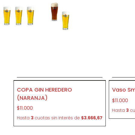
Agregar al carrito
A
CR56
CR50
COPA GIN HEREDERO
Vaso Smi
(NARANJA)
$11.000
$11.000
Hasta
3
cu
Hasta
3
cuotas sin interés
de
$3.666,67