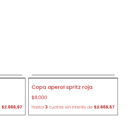
to
Agregar al carrito
CR08
Copa aperol spritz roja
$8.000
e
$2.666,67
Hasta
3
cuotas sin interés
de
$2.666,67