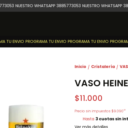
73053
NUESTRO WHATSAPP 3885773053
NUESTRO WHATSAPP 388
 TU ENVIO
PROGRAMA TU ENVIO
PROGRAMA TU ENVIO
PROGRAMA 
Inicio
Cristalería
VAS
/
/
VASO HEINE
$11.000
91
Precio sin impuestos
$9.090
Hasta
3 cuotas sin in
Ver más detalles