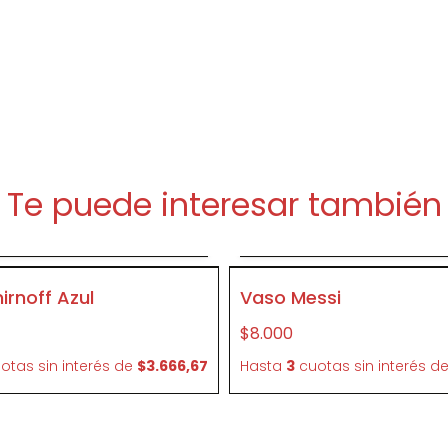
Te puede interesar también
gregar al carrito
Agregar al carri
CR49
rnoff Azul
Vaso Messi
$8.000
otas sin interés
de
$3.666,67
Hasta
3
cuotas sin interés
d