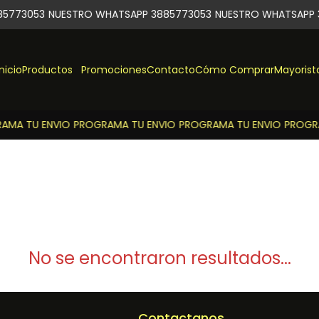
5773053
NUESTRO WHATSAPP 3885773053
NUESTRO WHATSAPP 3
Inicio
Productos
Promociones
Contacto
Cómo Comprar
Mayorist
MA TU ENVIO
PROGRAMA TU ENVIO
PROGRAMA TU ENVIO
PROGRA
No se encontraron resultados...
Contactanos