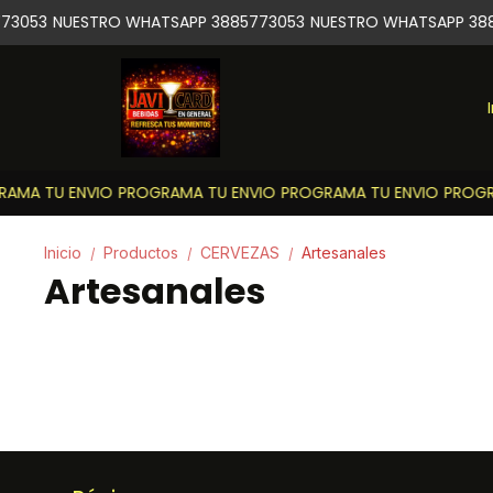
73053
NUESTRO WHATSAPP 3885773053
NUESTRO WHATSAPP 388
AMA TU ENVIO
PROGRAMA TU ENVIO
PROGRAMA TU ENVIO
PROGRA
Inicio
Productos
CERVEZAS
Artesanales
/
/
/
Artesanales