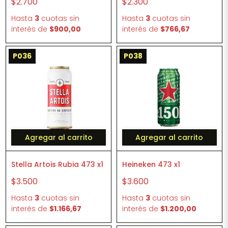
$2.700
$2.300
Hasta
3
cuotas sin
Hasta
3
cuotas sin
interés
de
$900,00
interés
de
$766,67
P036
P038
Agregar al carrito
Agregar al carrito
Stella Artois Rubia 473 x1
Heineken 473 x1
$3.500
$3.600
Hasta
3
cuotas sin
Hasta
3
cuotas sin
interés
de
$1.166,67
interés
de
$1.200,00