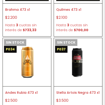
Brahma 473 x1
Quilmes 473 x1
$2.200
$2.100
Hasta
3
cuotas sin
Hasta
3
cuotas sin
interés
de
$733,33
interés
de
$700,00
SIN STOCK
SIN STOCK
P034
P037
Andes Rubia 473 x1
Stella Artois Negra 473 x1
$2.500
$3.500