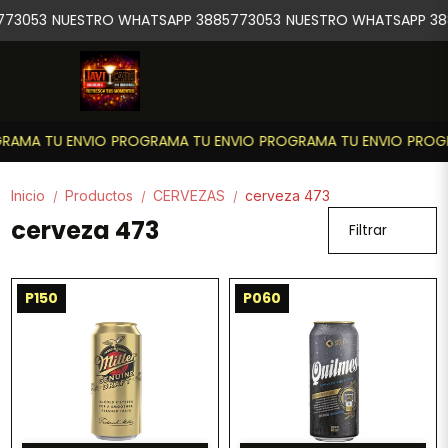
73053
NUESTRO WHATSAPP 3885773053
NUESTRO WHATSAPP 388
AMA TU ENVIO
PROGRAMA TU ENVIO
PROGRAMA TU ENVIO
PROGR
Inicio
Productos
CERVEZAS
cerveza 473
/
/
/
cerveza 473
Filtrar
P150
P060