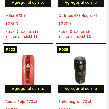
Agregar al carrito
Agregar al carrito
Miller 473 x1
Quilmes 473 Negra X1
$2.800
$2.200
Hasta
3
cuotas sin
Hasta
3
cuotas sin
interés
de
$933,33
interés
de
$733,33
P033
P035
Agregar al carrito
Agregar al carrito
Andes Roja 473 x1
Salta negra 473 x1