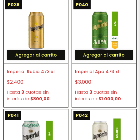
P039
P040
Agregar al carrito
Agregar al carrito
Imperial Rubia 473 x1
Imperial Apa 473 x1
$2.400
$3.000
Hasta
3
cuotas sin
Hasta
3
cuotas sin
interés
de
$800,00
interés
de
$1.000,00
P041
P042