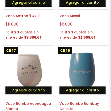
Agregar al carrito
Agregar al carrito
Vaso Smirnoff Azul
Vaso Messi
$11.000
$8.000
Hasta
3
cuotas sin
Hasta
3
cuotas sin
interés
de
$3.666,67
interés
de
$2.666,67
CR47
CR46
Agregar al carrito
Agregar al carrito
Vaso Bombe Aconcagua
Vaso Bombe Bombay
Blanco
Celeste