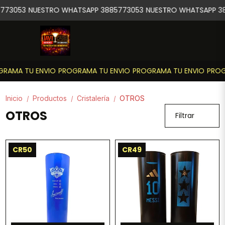
773053
NUESTRO WHATSAPP 3885773053
NUESTRO WHATSAPP 38
RAMA TU ENVIO
PROGRAMA TU ENVIO
PROGRAMA TU ENVIO
PROG
Inicio
Productos
Cristalería
OTROS
/
/
/
OTROS
Filtrar
CR50
CR49