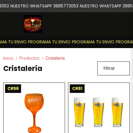
53
NUESTRO WHATSAPP 3885773053
NUESTRO WHATSAPP 388577
 TU ENVIO
PROGRAMA TU ENVIO
PROGRAMA TU ENVIO
PROGRAMA 
Inicio
Productos
Cristalería
/
/
Cristalería
Filtrar
CR56
CR61