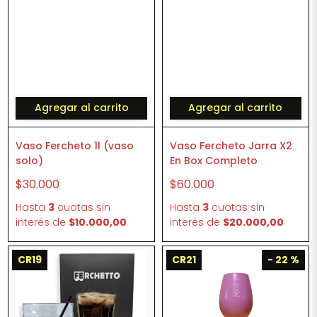
Agregar al carrito
Agregar al carrito
Vaso Fercheto 1l (vaso
Vaso Fercheto Jarra X2
solo)
En Box Completo
$30.000
$60.000
Hasta
3
cuotas sin
Hasta
3
cuotas sin
interés
de
$10.000,00
interés
de
$20.000,00
CR19
CR21
- 22 %