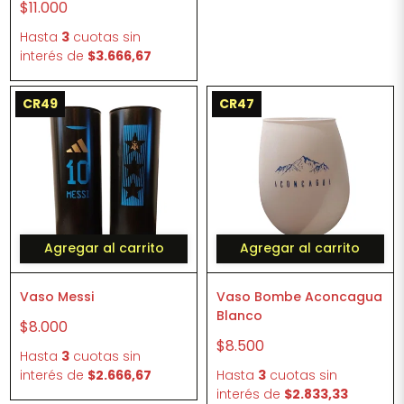
$11.000
Hasta
3
cuotas sin
interés
de
$3.666,67
CR49
CR47
Agregar al carrito
Agregar al carrito
Vaso Messi
Vaso Bombe Aconcagua
Blanco
$8.000
$8.500
Hasta
3
cuotas sin
interés
de
$2.666,67
Hasta
3
cuotas sin
interés
de
$2.833,33