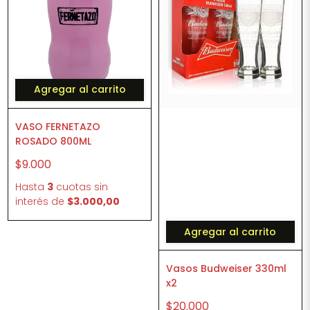
Agregar al carrito
VASO FERNETAZO
ROSADO 800ML
$9.000
Hasta
3
cuotas sin
interés
de
$3.000,00
Agregar al carrito
Vasos Budweiser 330ml
x2
$20.000