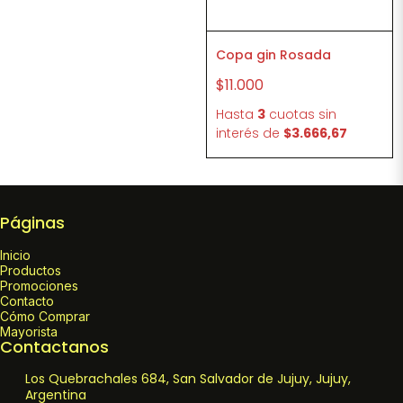
Copa gin Rosada
$11.000
Hasta
3
cuotas sin
interés
de
$3.666,67
Páginas
Inicio
Productos
Promociones
Contacto
Cómo Comprar
Mayorista
Contactanos
Los Quebrachales 684, San Salvador de Jujuy, Jujuy,
Argentina