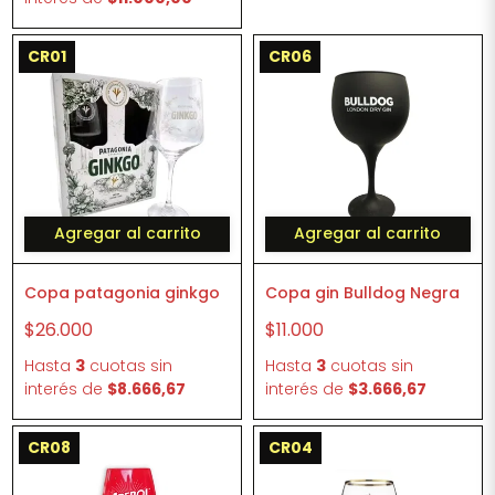
CR01
CR06
Agregar al carrito
Agregar al carrito
Copa patagonia ginkgo
Copa gin Bulldog Negra
$26.000
$11.000
Hasta
3
cuotas sin
Hasta
3
cuotas sin
interés
de
$8.666,67
interés
de
$3.666,67
CR08
CR04