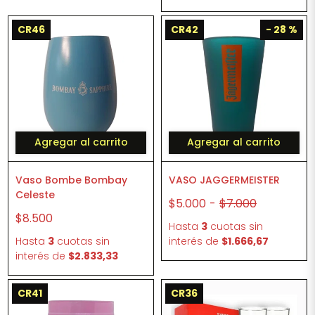
CR46
CR42
- 28 %
Agregar al carrito
Agregar al carrito
Vaso Bombe Bombay
VASO JAGGERMEISTER
Celeste
$5.000
-
$7.000
$8.500
Hasta
3
cuotas sin
Hasta
3
cuotas sin
interés
de
$1.666,67
interés
de
$2.833,33
CR41
CR36