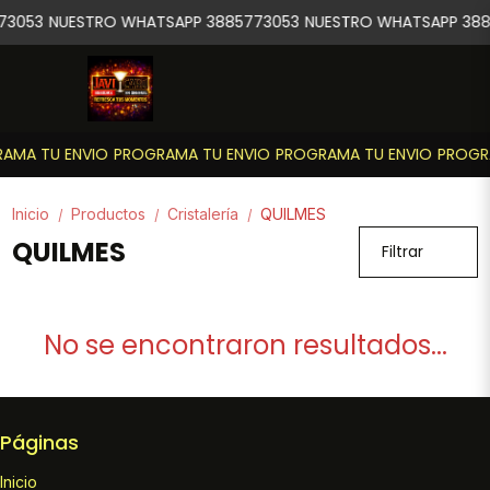
73053
NUESTRO WHATSAPP 3885773053
NUESTRO WHATSAPP 388
AMA TU ENVIO
PROGRAMA TU ENVIO
PROGRAMA TU ENVIO
PROGR
Inicio
Productos
Cristalería
QUILMES
/
/
/
QUILMES
Filtrar
No se encontraron resultados...
Páginas
Inicio